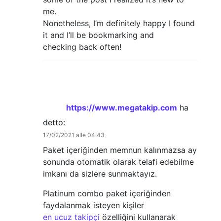
me.
Nonetheless, I’m definitely happy I found
it and I’ll be bookmarking and
checking back often!
https://www.megatakip.com
ha
detto:
17/02/2021 alle 04:43
Paket içeriğinden memnun kalınmazsa ay
sonunda otomatik olarak telafi edebilme
imkanı da sizlere sunmaktayız.
Platinum combo paket içeriğinden
faydalanmak isteyen kişiler
en ucuz takipçi
özelliğini kullanarak