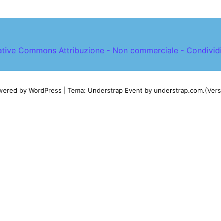
tive Commons Attribuzione - Non commerciale - Condividi 
wered by WordPress
|
Tema: Understrap Event by
understrap.com
.(Vers