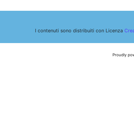
I contenuti sono distribuiti con Licenza
Crea
Proudly po